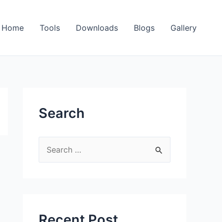
Home
Tools
Downloads
Blogs
Gallery
Search
S
e
a
r
c
Recent Post